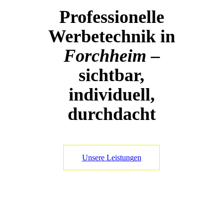
Professionelle
Werbetechnik in
Forchheim
–
sichtbar,
individuell,
durchdacht
U
n
s
e
r
e
L
e
i
s
t
u
n
g
e
n