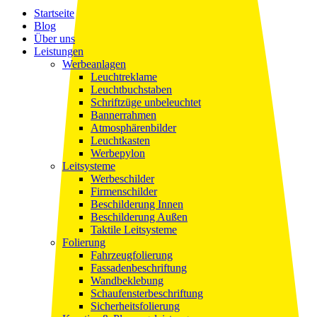
Close
Startseite
Menu
Blog
Über uns
Leistungen
Werbeanlagen
Leuchtreklame
Leuchtbuchstaben
Schriftzüge unbeleuchtet
Bannerrahmen
Atmosphärenbilder
Leuchtkasten
Werbepylon
Leitsysteme
Werbeschilder
Firmenschilder
Beschilderung Innen
Beschilderung Außen
Taktile Leitsysteme
Folierung
Fahrzeugfolierung
Fassadenbeschriftung
Wandbeklebung
Schaufensterbeschriftung
Sicherheitsfolierung