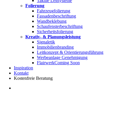
Taktile Leitsysteme
Folierung
Fahrzeugfolierung
Fassadenbeschriftung
Wandbeklebung
Schaufensterbeschriftung
Sicherheitsfolierung
Kreativ- & Planungsleistung
Signaletik
Immobilienbranding
Leitkonzept & Orientierungsführung
Werbeanlage Genehmigung
Flairwerk
Coming Soon
Inspiration
Kontakt
Kostenfreie Beratung
search