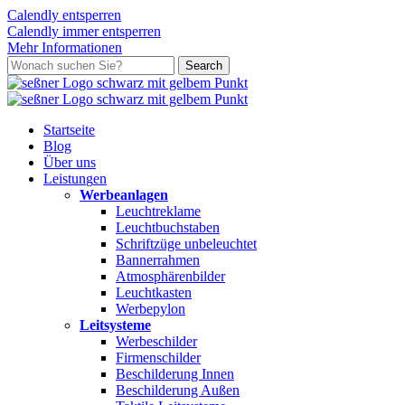
Calendly entsperren
Calendly immer entsperren
Mehr Informationen
Skip
Search
to
Close
main
Search
content
search
Menu
Startseite
Blog
Über uns
L
e
i
s
t
u
n
g
e
n
Werbeanlagen
Leuchtreklame
Leuchtbuchstaben
Schriftzüge unbeleuchtet
Bannerrahmen
Atmosphärenbilder
Leuchtkasten
Werbepylon
Leitsysteme
Werbeschilder
Firmenschilder
Beschilderung Innen
Beschilderung Außen