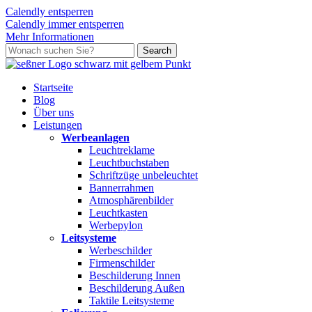
Calendly entsperren
Calendly immer entsperren
Mehr Informationen
Skip
Search
to
Close
main
Search
content
search
Menu
Startseite
Blog
Über uns
L
e
i
s
t
u
n
g
e
n
Werbeanlagen
Leuchtreklame
Leuchtbuchstaben
Schriftzüge unbeleuchtet
Bannerrahmen
Atmosphärenbilder
Leuchtkasten
Werbepylon
Leitsysteme
Werbeschilder
Firmenschilder
Beschilderung Innen
Beschilderung Außen
Taktile Leitsysteme