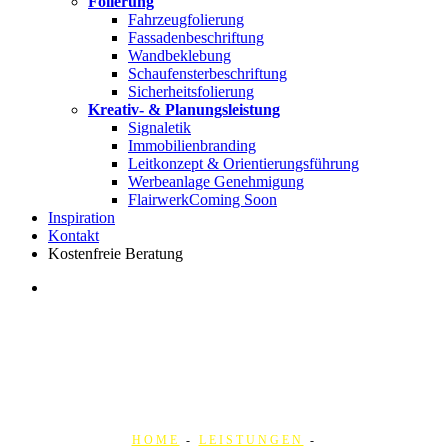
Folierung
Fahrzeugfolierung
Fassadenbeschriftung
Wandbeklebung
Schaufensterbeschriftung
Sicherheitsfolierung
Kreativ- & Planungsleistung
Signaletik
Immobilienbranding
Leitkonzept & Orientierungsführung
Werbeanlage Genehmigung
Flairwerk
Coming Soon
Inspiration
Kontakt
Kostenfreie Beratung
search
HOME
-
LEISTUNGEN
-