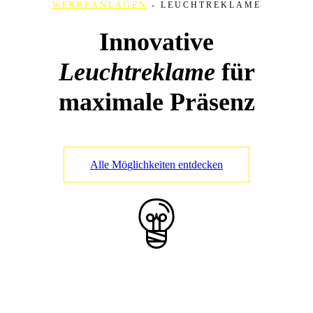
WERBEANLAGEN
-
LEUCHTREKLAME
Innovative
Leuchtreklame
für
maximale Präsenz
A
l
l
e
M
ö
g
l
i
c
h
k
e
i
t
e
n
e
n
t
d
e
c
k
e
n