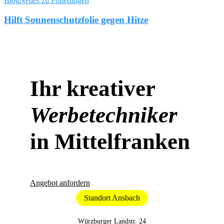
Blog
Neues zu Folierungen
gegen
Hitze
Hilft Sonnenschutzfolie gegen Hitze
Ihr kreativer
Werbetechniker
in Mittelfranken
Angebot anfordern
Standort Ansbach
Würzburger Landstr. 24