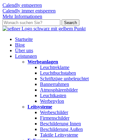
Calendly entsperren
Calendly immer entsperren
Mehr Informationen
Skip
Search
to
Close
main
Search
content
search
Menu
Startseite
Blog
Über uns
L
e
i
s
t
u
n
g
e
n
Werbeanlagen
Leuchtreklame
Leuchtbuchstaben
Schriftzüge unbeleuchtet
Bannerrahmen
Atmosphärenbilder
Leuchtkasten
Werbepylon
Leitsysteme
Werbeschilder
Firmenschilder
Beschilderung Innen
Beschilderung Außen
Taktile Leitsysteme