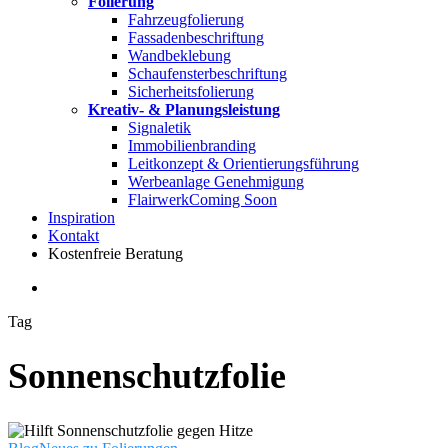
Folierung
Fahrzeugfolierung
Fassadenbeschriftung
Wandbeklebung
Schaufensterbeschriftung
Sicherheitsfolierung
Kreativ- & Planungsleistung
Signaletik
Immobilienbranding
Leitkonzept & Orientierungsführung
Werbeanlage Genehmigung
Flairwerk
Coming Soon
Inspiration
Kontakt
Kostenfreie Beratung
search
Tag
Sonnenschutzfolie
Hilft
Sonnenschutzfolie