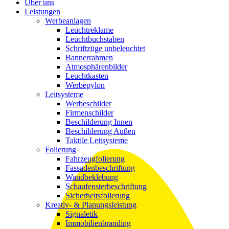
Über uns
Leistungen
Werbeanlagen
Leuchtreklame
Leuchtbuchstaben
Schriftzüge unbeleuchtet
Bannerrahmen
Atmosphärenbilder
Leuchtkasten
Werbepylon
Leitsysteme
Werbeschilder
Firmenschilder
Beschilderung Innen
Beschilderung Außen
Taktile Leitsysteme
Folierung
Fahrzeugfolierung
Fassadenbeschriftung
Wandbeklebung
Schaufensterbeschriftung
Sicherheitsfolierung
Kreativ- & Planungsleistung
Signaletik
Immobilienbranding