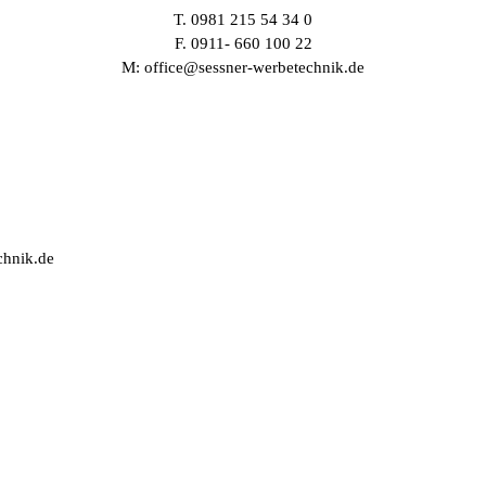
T.
0981 215 54 34 0
F. 0911- 660 100 22
M:
office@sessner-werbetechnik.de
chnik.de