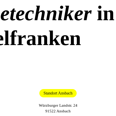
etechniker
in
elfranken
Standort Ansbach
Würzburger Landstr. 24
91522 Ansbach