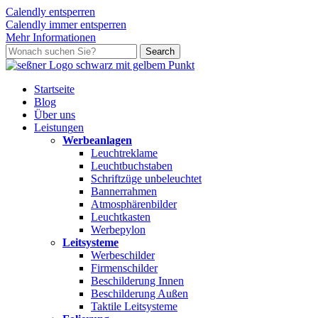
Calendly entsperren
Calendly immer entsperren
Mehr Informationen
Skip
Search
to
Close
main
Search
content
search
Menu
Startseite
Blog
Über uns
L
e
i
s
t
u
n
g
e
n
Werbeanlagen
Leuchtreklame
Leuchtbuchstaben
Schriftzüge unbeleuchtet
Bannerrahmen
Atmosphärenbilder
Leuchtkasten
Werbepylon
Leitsysteme
Werbeschilder
Firmenschilder
Beschilderung Innen
Beschilderung Außen
Taktile Leitsysteme