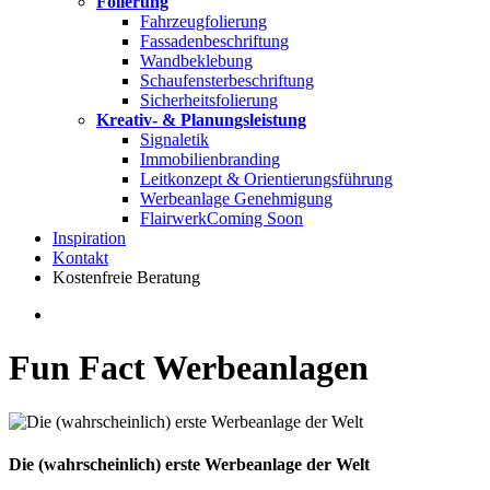
Folierung
Fahrzeugfolierung
Fassadenbeschriftung
Wandbeklebung
Schaufensterbeschriftung
Sicherheitsfolierung
Kreativ- & Planungsleistung
Signaletik
Immobilienbranding
Leitkonzept & Orientierungsführung
Werbeanlage Genehmigung
Flairwerk
Coming Soon
Inspiration
Kontakt
Kostenfreie Beratung
search
Fun Fact Werbeanlagen
Die (wahrscheinlich) erste Werbeanlage der Welt