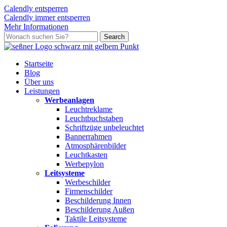
Calendly entsperren
Calendly immer entsperren
Mehr Informationen
Skip
Search
to
Close
main
Search
content
search
Menu
Startseite
Blog
Über uns
L
e
i
s
t
u
n
g
e
n
Werbeanlagen
Leuchtreklame
Leuchtbuchstaben
Schriftzüge unbeleuchtet
Bannerrahmen
Atmosphärenbilder
Leuchtkasten
Werbepylon
Leitsysteme
Werbeschilder
Firmenschilder
Beschilderung Innen
Beschilderung Außen
Taktile Leitsysteme