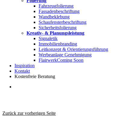
Folierung
Fahrzeugfolierung
Fassadenbeschriftung
Wandbeklebung
Schaufensterbeschriftung
Sicherheitsfolierung
Kreativ- & Planungsleistung
Signaletik
Immobilienbranding
Leitkonzept & Orientierungsführung
Werbeanlage Genehmigung
Flairwerk
Coming Soon
Inspiration
Kontakt
Kostenfreie Beratung
search
Zurück zur vorherigen Seite