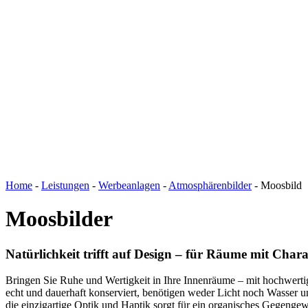
Home
-
Leistungen
-
Werbeanlagen
-
Atmosphärenbilder
-
Moosbild
Moosbilder
Natürlichkeit trifft auf Design – für Räume mit Char
Bringen Sie Ruhe und Wertigkeit in Ihre Innenräume – mit hochwert
echt und dauerhaft konserviert, benötigen weder Licht noch Wasser 
die einzigartige Optik und Haptik sorgt für ein organisches Gegenge