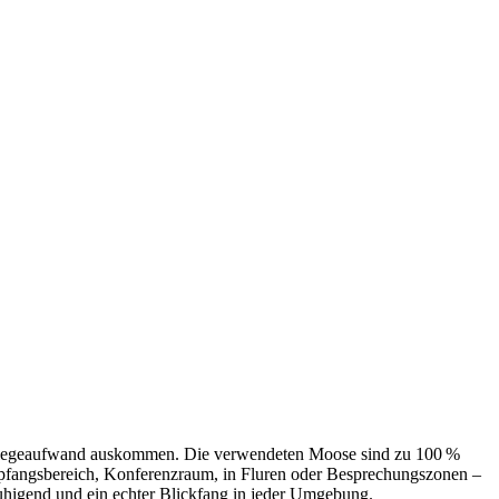
e Pflegeaufwand auskommen. Die verwendeten Moose sind zu 100 %
Empfangsbereich, Konferenzraum, in Fluren oder Besprechungszonen –
ruhigend und ein echter Blickfang in jeder Umgebung.