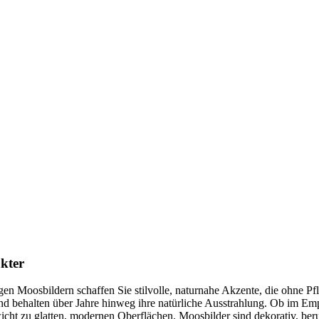
akter
igen Moosbildern schaffen Sie stilvolle, naturnahe Akzente, die ohn
und behalten über Jahre hinweg ihre natürliche Ausstrahlung. Ob im 
wicht zu glatten, modernen Oberflächen. Moosbilder sind dekorativ, be