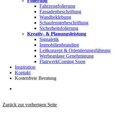
Folierung
Fahrzeugfolierung
Fassadenbeschriftung
Wandbeklebung
Schaufensterbeschriftung
Sicherheitsfolierung
Kreativ- & Planungsleistung
Signaletik
Immobilienbranding
Leitkonzept & Orientierungsführung
Werbeanlage Genehmigung
Flairwerk
Coming Soon
Inspiration
Kontakt
Kostenfreie Beratung
search
Zurück zur vorherigen Seite