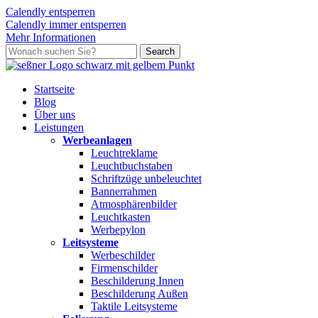
Calendly entsperren
Calendly immer entsperren
Mehr Informationen
Skip
Search
to
Close
main
Search
content
search
Menu
Startseite
Blog
Über uns
L
e
i
s
t
u
n
g
e
n
Werbeanlagen
Leuchtreklame
Leuchtbuchstaben
Schriftzüge unbeleuchtet
Bannerrahmen
Atmosphärenbilder
Leuchtkasten
Werbepylon
Leitsysteme
Werbeschilder
Firmenschilder
Beschilderung Innen
Beschilderung Außen
Taktile Leitsysteme