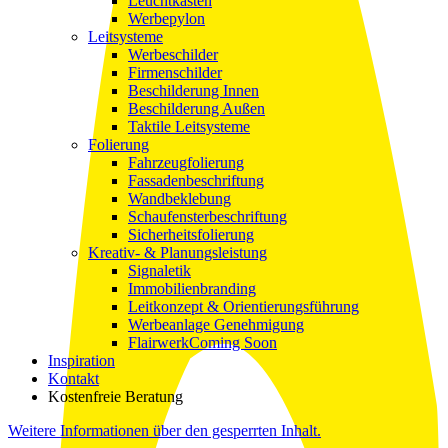
Leuchtkasten
Werbepylon
Leitsysteme
Werbeschilder
Firmenschilder
Beschilderung Innen
Beschilderung Außen
Taktile Leitsysteme
Folierung
Fahrzeugfolierung
Fassadenbeschriftung
Wandbeklebung
Schaufensterbeschriftung
Sicherheitsfolierung
Kreativ- & Planungsleistung
Signaletik
Immobilienbranding
Leitkonzept & Orientierungsführung
Werbeanlage Genehmigung
Flairwerk
Coming Soon
Inspiration
Kontakt
Kostenfreie Beratung
Weitere Informationen über den gesperrten Inhalt.