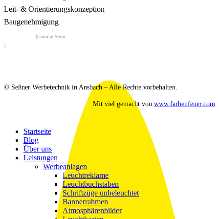
Leit- & Orientierungskonzeption
Baugenehmigung
Flairwerk
(Coming Soon
)
© Seßner Werbetechnik in Ansbach – Alle Rechte vorbehalten.
Mit viel
gemacht von
www.farbenfeuer.com
Close
Startseite
Menu
Blog
Über uns
Leistungen
Werbeanlagen
Leuchtreklame
Leuchtbuchstaben
Schriftzüge unbeleuchtet
Bannerrahmen
Atmosphärenbilder