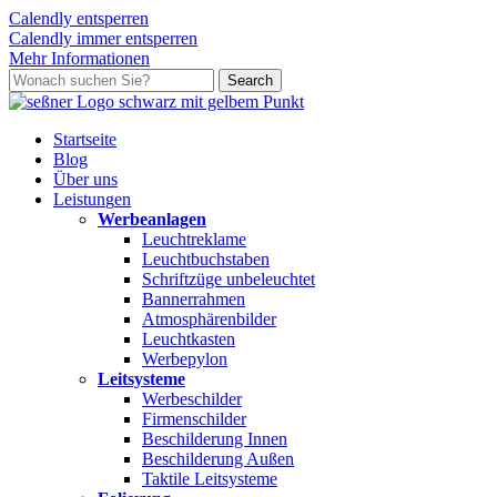
Calendly entsperren
Calendly immer entsperren
Mehr Informationen
Skip
Search
to
Close
main
Search
content
search
Menu
Startseite
Blog
Über uns
L
e
i
s
t
u
n
g
e
n
Werbeanlagen
Leuchtreklame
Leuchtbuchstaben
Schriftzüge unbeleuchtet
Bannerrahmen
Atmosphärenbilder
Leuchtkasten
Werbepylon
Leitsysteme
Werbeschilder
Firmenschilder
Beschilderung Innen
Beschilderung Außen
Taktile Leitsysteme