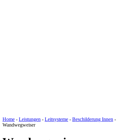
Home
-
Leistungen
-
Leitsysteme
-
Beschilderung Innen
-
Wandwegweiser