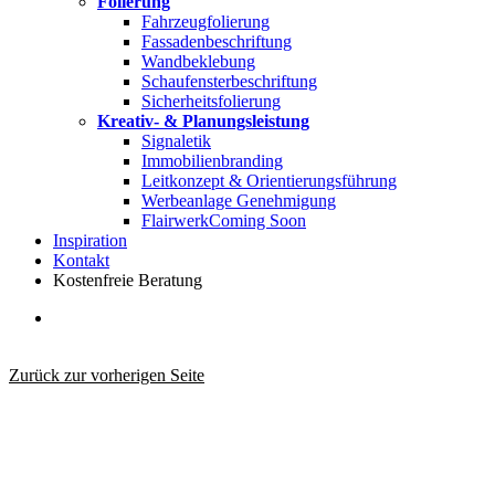
Folierung
Fahrzeugfolierung
Fassadenbeschriftung
Wandbeklebung
Schaufensterbeschriftung
Sicherheitsfolierung
Kreativ- & Planungsleistung
Signaletik
Immobilienbranding
Leitkonzept & Orientierungsführung
Werbeanlage Genehmigung
Flairwerk
Coming Soon
Inspiration
Kontakt
Kostenfreie Beratung
search
Zurück zur vorherigen Seite