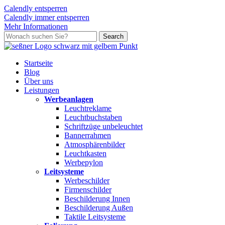
Calendly entsperren
Calendly immer entsperren
Mehr Informationen
Skip
Search
to
Close
main
Search
content
search
Menu
Startseite
Blog
Über uns
L
e
i
s
t
u
n
g
e
n
Werbeanlagen
Leuchtreklame
Leuchtbuchstaben
Schriftzüge unbeleuchtet
Bannerrahmen
Atmosphärenbilder
Leuchtkasten
Werbepylon
Leitsysteme
Werbeschilder
Firmenschilder
Beschilderung Innen
Beschilderung Außen
Taktile Leitsysteme