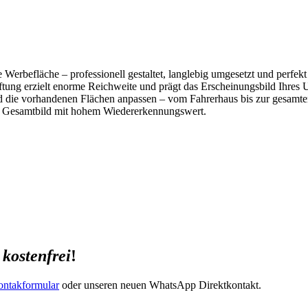
erbefläche – professionell gestaltet, langlebig umgesetzt und perfekt
ng erzielt enorme Reichweite und prägt das Erscheinungsbild Ihres Un
nd die vorhandenen Flächen anpassen – vom Fahrerhaus bis zur gesamt
s Gesamtbild mit hohem Wiedererkennungswert.
e
kostenfrei
!
ntakformular
oder unseren neuen WhatsApp Direktkontakt.