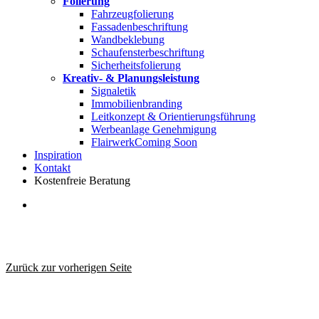
Folierung
Fahrzeugfolierung
Fassadenbeschriftung
Wandbeklebung
Schaufensterbeschriftung
Sicherheitsfolierung
Kreativ- & Planungsleistung
Signaletik
Immobilienbranding
Leitkonzept & Orientierungsführung
Werbeanlage Genehmigung
Flairwerk
Coming Soon
Inspiration
Kontakt
Kostenfreie Beratung
search
Zurück zur vorherigen Seite