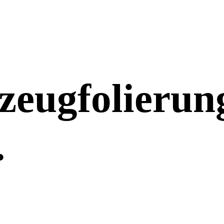
zeugfolieru
.