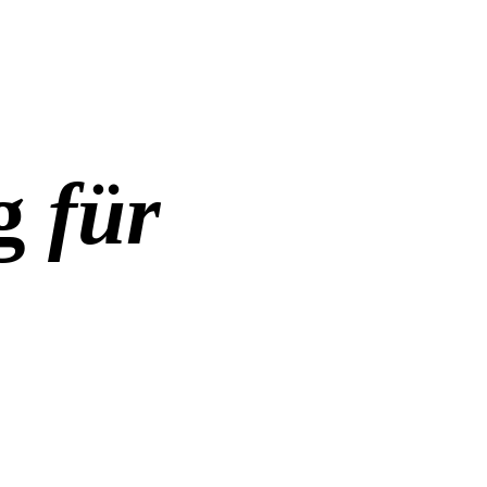
ng
für