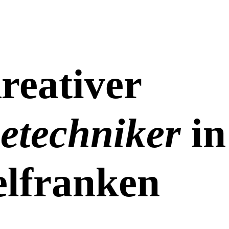
reativer
etechniker
in
elfranken