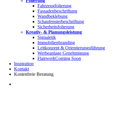
Folierung
Fahrzeugfolierung
Fassadenbeschriftung
Wandbeklebung
Schaufensterbeschriftung
Sicherheitsfolierung
Kreativ- & Planungsleistung
Signaletik
Immobilienbranding
Leitkonzept & Orientierungsführung
Werbeanlage Genehmigung
Flairwerk
Coming Soon
Inspiration
Kontakt
Kostenfreie Beratung
search