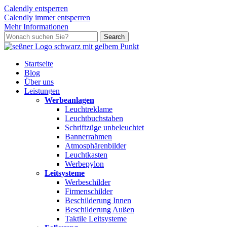
Calendly entsperren
Calendly immer entsperren
Mehr Informationen
Skip
Search
to
Close
main
Search
content
search
Menu
Startseite
Blog
Über uns
L
e
i
s
t
u
n
g
e
n
Werbeanlagen
Leuchtreklame
Leuchtbuchstaben
Schriftzüge unbeleuchtet
Bannerrahmen
Atmosphärenbilder
Leuchtkasten
Werbepylon
Leitsysteme
Werbeschilder
Firmenschilder
Beschilderung Innen
Beschilderung Außen
Taktile Leitsysteme