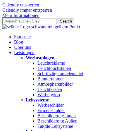
Calendly entsperren
Calendly immer entsperren
Mehr Informationen
Skip
Search
to
Close
main
Search
content
search
Menu
Startseite
Blog
Über uns
L
e
i
s
t
u
n
g
e
n
Werbeanlagen
Leuchtreklame
Leuchtbuchstaben
Schriftzüge unbeleuchtet
Bannerrahmen
Atmosphärenbilder
Leuchtkasten
Werbepylon
Leitsysteme
Werbeschilder
Firmenschilder
Beschilderung Innen
Beschilderung Außen
Taktile Leitsysteme