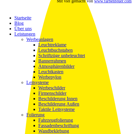
Mit viel
gemacht von
www.farbenfeuer.com
Close
Startseite
Menu
Blog
Über uns
Leistungen
Werbeanlagen
Leuchtreklame
Leuchtbuchstaben
Schriftzüge unbeleuchtet
Bannerrahmen
Atmosphärenbilder
Leuchtkasten
Werbepylon
Leitsysteme
Werbeschilder
Firmenschilder
Beschilderung Innen
Beschilderung Außen
Taktile Leitsysteme
Folierung
Fahrzeugfolierung
Fassadenbeschriftung
Wandbeklebung