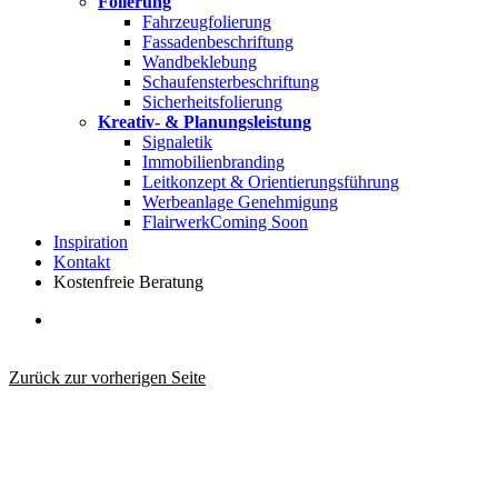
Folierung
Fahrzeugfolierung
Fassadenbeschriftung
Wandbeklebung
Schaufensterbeschriftung
Sicherheitsfolierung
Kreativ- & Planungsleistung
Signaletik
Immobilienbranding
Leitkonzept & Orientierungsführung
Werbeanlage Genehmigung
Flairwerk
Coming Soon
Inspiration
Kontakt
Kostenfreie Beratung
search
Zurück zur vorherigen Seite